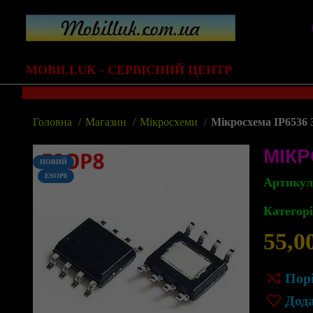
MOBILLUK - СЕРВІСНИЙ ЦЕНТР
Головна
Магазин
Мікросхеми
Мікросхема IP6536 
МІКР
НОВИЙ
ESOP8
Артику
Категорі
55,0
Пор
Дод