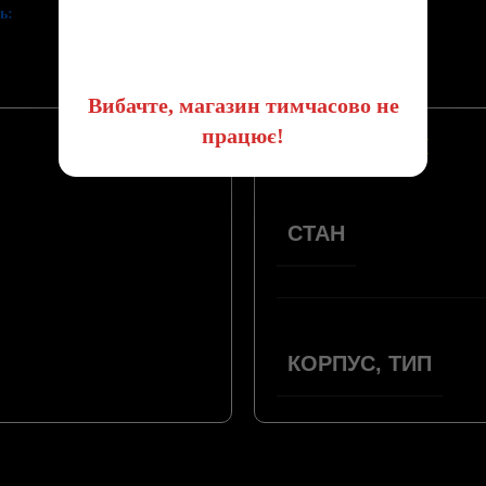
ь:
😔
Вибачте, магазин тимчасово не
працює!
ПАРАМЕТРИ
СТАН
КОРПУС, ТИП