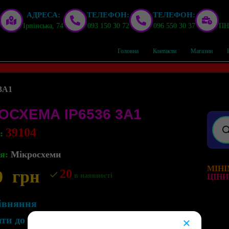
АДРЕСА:
ТЕЛЕФОН:
ТЕЛЕФОН:
Ірпінська, 74
093 150 30 72
096 550 30 37
ПН,
Головна
Контакти
Магазин
3A1
ОСХЕМА IP6536 3A1
39104
л:
я:
Мікросхеми
МІНІ
0
грн
20
в наявності
ЦІНИ
івняння
ати до списку бажань
×