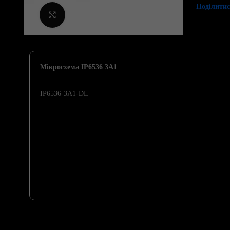
Поділитис
Клацніть, щоб збільшити
Мікросхема IP6536 3A1
IP6536-3A1-DL