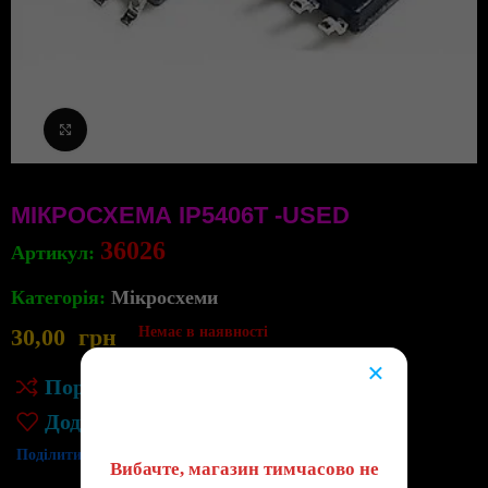
Клацніть, щоб збільшити
МІКРОСХЕМА IP5406T -USED
36026
Артикул:
Категорія:
Мікросхеми
30,00
грн
Немає в наявності
×
Порівняння
😔
Додати до списку бажань
Поділитись:
Вибачте, магазин тимчасово не