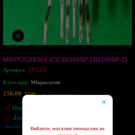
Клацніть, щоб збільшити
МІКРОСХЕМА ICE3B2065P (3B2065P-2)
28224
Артикул:
Категорія:
Мікросхеми
150,00
грн
2
в наявності
×
Порівняння
😔
Додати до списку бажань
Поділитись:
Вибачте, магазин тимчасово не