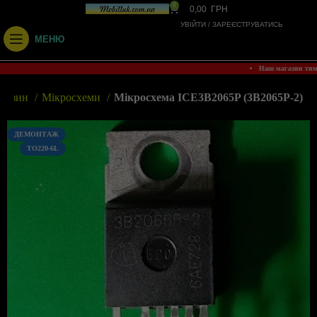
0
0,00
ГРН
УВІЙТИ / ЗАРЕЄСТРУВАТИСЬ
МЕНЮ
• Наш магазин ти
газин
Мікросхеми
Мікросхема ICE3B2065P (3B2065P-2)
ДЕМОНТАЖ
TO220-6L