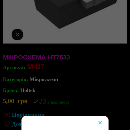
Клацніть, щоб збільшити
МІКРОСХЕМА HT7533
38427
Артикул:
Категорія:
Мікросхеми
Бренд:
Holtek
5,00
грн
23
в наявності
Порівняння
×
Додати до списку бажань