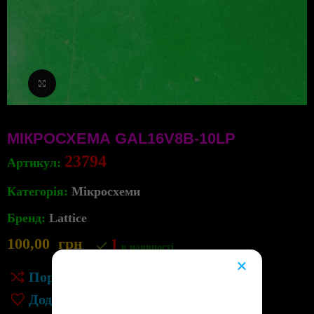
Клацніть, щоб збільшити
МІКРОСХЕМА GAL16V8B-10LP
23794
Артикул:
Категорія:
Мікросхеми
Бренд:
Lattice
100,00
грн
1
в наявності
×
Порівняння
😔
Додати до списку бажань