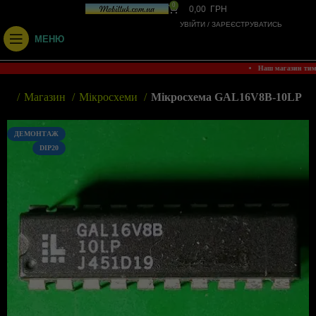
0
0,00
ГРН
УВІЙТИ / ЗАРЕЄСТРУВАТИСЬ
МЕНЮ
• Наш магазин ти
вна
Магазин
Мікросхеми
Мікросхема GAL16V8B-10LP
ДЕМОНТАЖ
DIP20