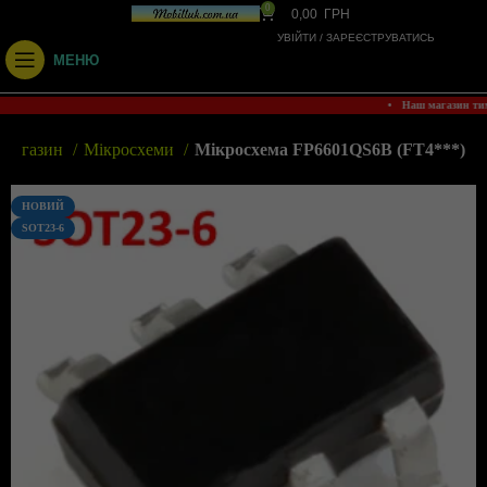
0
0,00
ГРН
УВІЙТИ / ЗАРЕЄСТРУВАТИСЬ
МЕНЮ
• Наш магазин ти
Магазин
Мікросхеми
Мікросхема FP6601QS6B (FT4***)
НОВИЙ
SOT23-6