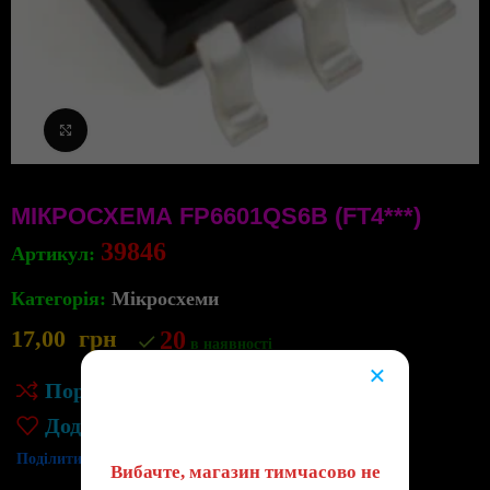
Клацніть, щоб збільшити
МІКРОСХЕМА FP6601QS6B (FT4***)
39846
Артикул:
Категорія:
Мікросхеми
17,00
грн
20
в наявності
×
Порівняння
😔
Додати до списку бажань
Поділитись:
Вибачте, магазин тимчасово не