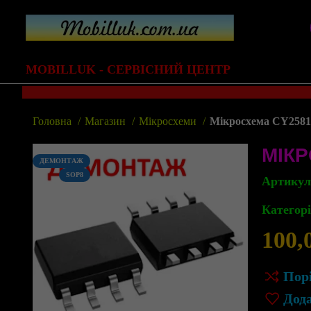
MOBILLUK - СЕРВІСНИЙ ЦЕНТР
Головна
Магазин
Мікросхеми
Мікросхема CY25814
МІКР
ДЕМОНТАЖ
SOP8
Артику
Категорі
100,
Пор
Дод