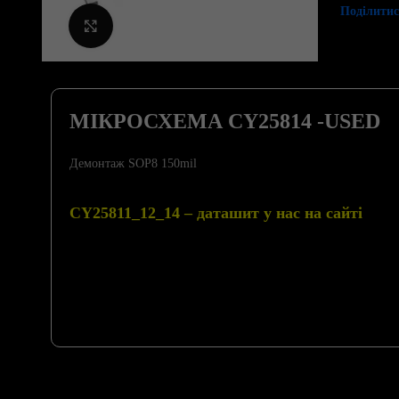
Поділитис
Клацніть, щоб збільшити
МІКРОСХЕМА CY25814 -USED
Демонтаж SOP8 150mil
CY25811_12_14 – даташит у нас на сайті