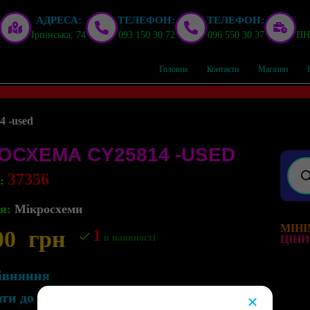
АДРЕСА:
ТЕЛЕФОН:
ТЕЛЕФОН:
Ірпінська, 74
093 150 30 72
096 550 30 37
ПН,
Головна
Контакти
Магазин
 -used
ОСХЕМА CY25814 -USED
37356
л:
я:
Мікросхеми
МІНІ
00
грн
1
в наявності
ЦІНИ
івняння
ати до списку бажань
×