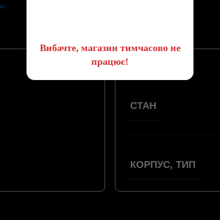
ь:
😔
Вибачте, магазин тимчасово не
працює!
ПАРАМЕТРИ
СТАН
КОРПУС, ТИП