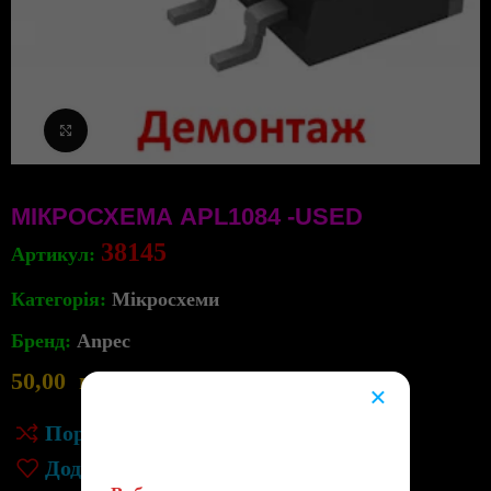
Клацніть, щоб збільшити
МІКРОСХЕМА APL1084 -USED
38145
Артикул:
Категорія:
Мікросхеми
Бренд:
Anpec
50,00
грн
3
в наявності
×
😔
Порівняння
Додати до списку бажань