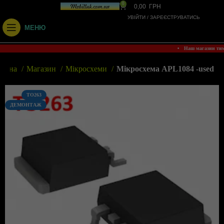
0
0,00
ГРН
УВІЙТИ / ЗАРЕЄСТРУВАТИСЬ
МЕНЮ
• Наш магазин ти
ловна
Магазин
Мікросхеми
Мікросхема APL1084 -used
TO263
ДЕМОНТАЖ