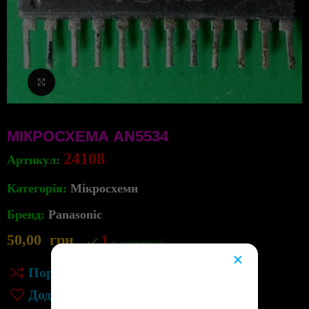
Клацніть, щоб збільшити
МІКРОСХЕМА AN5534
24108
Артикул:
Категорія:
Мікросхеми
Бренд:
Panasonic
50,00
грн
1
в наявності
×
Порівняння
😔
Додати до списку бажань