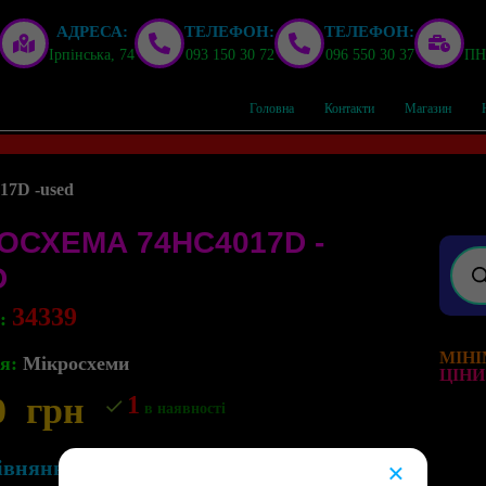
АДРЕСА:
ТЕЛЕФОН:
ТЕЛЕФОН:
Ірпінська, 74
093 150 30 72
096 550 30 37
ПН,
Головна
Контакти
Магазин
17D -used
ОСХЕМА 74HC4017D -
D
34339
л:
МІНІ
я:
Мікросхеми
ЦІНИ
0
грн
1
в наявності
івняння
×