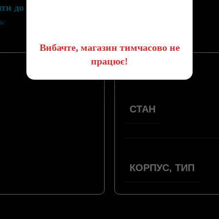
ати до списку бажань
😔
ь:
Вибачте, магазин тимчасово не
працює!
ПАРАМЕТРИ
СТАН
КОРПУС, ТИП