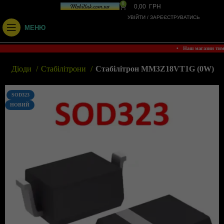
0
0,00
ГРН
УВІЙТИ / ЗАРЕЄСТРУВАТИСЬ
МЕНЮ
• Наш магазин ти
н
Діоди
Стабілітрони
Стабілітрон MM3Z18VT1G (0W)
SOD323
НОВИЙ