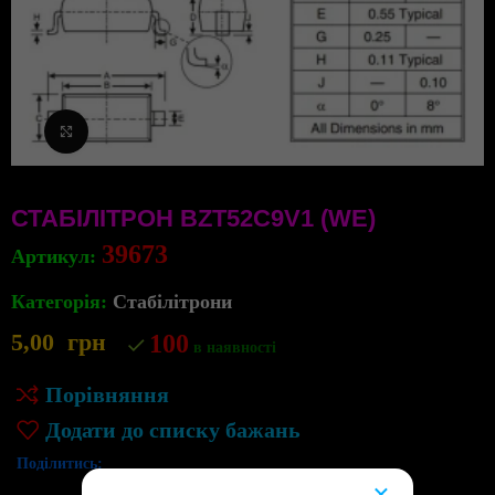
Клацніть, щоб збільшити
СТАБІЛІТРОН BZT52C9V1 (WE)
39673
Артикул:
Категорія:
Стабілітрони
5,00
грн
100
в наявності
Порівняння
Додати до списку бажань
Поділитись:
×