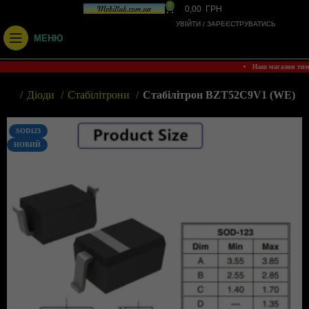
0
0,00
ГРН
УВІЙТИ / ЗАРЕЄСТРУВАТИСЬ
МЕНЮ
• Наш магазин ти
зин
Діоди
Стабілітрони
Стабілітрон BZT52C9V1 (WE)
SOD123
НОВИЙ