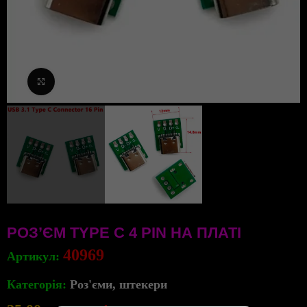
Клацніть, щоб збільшити
РОЗ’ЄМ TYPE C 4 PIN НА ПЛАТІ
40969
Артикул:
Категорія:
Роз'єми, штекери