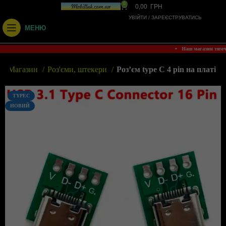
0
0,00
ГРН
УВІЙТИ / ЗАРЕЄСТРУВАТИСЬ
МЕНЮ
• Наш магазин тим
а
Магазин
Роз'єми, штекери
Роз’єм type C 4 pin на платі
TYPEC
НОВИЙ