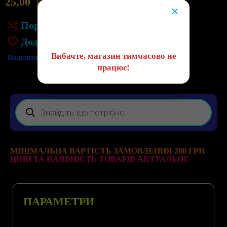
25,00
грн
4
в наявності
×
😔
Порівняння
Додати до списку бажань
Вибачте, магазин тимчасово не
Поділитись:
працює!
МІНІМАЛЬНА ВАРТІСТЬ ЗАМОВЛЕННЯ 200 ГРН
ЦІНИ ТА НАЯВНІСТЬ ТОВАРІВ АКТУАЛЬНІ!
ПАРАМЕТРИ