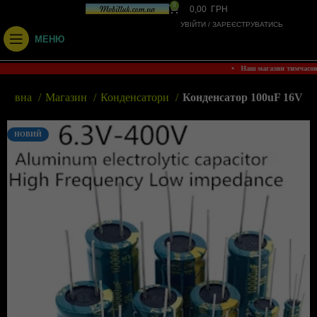
0
0,00
ГРН
УВІЙТИ / ЗАРЕЄСТРУВАТИСЬ
МЕНЮ
• Наш магазин тимчасо
оловна
Магазин
Конденсатори
Конденсатор 100uF 16V
НОВИЙ