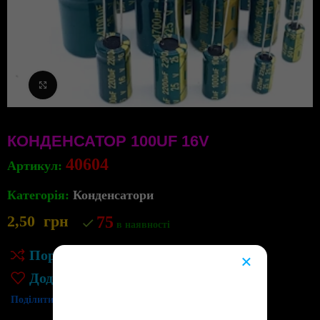
Клацніть, щоб збільшити
КОНДЕНСАТОР 100UF 16V
40604
Артикул:
Категорія:
Конденсатори
2,50
грн
75
в наявності
Порівняння
×
😔
Додати до списку бажань
Поділитись: