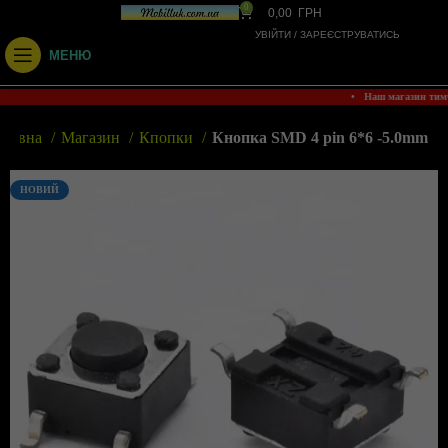
0
0,00
ГРН
УВІЙТИ / ЗАРЕЄСТРУВАТИСЬ
МЕНЮ
• Наш магазин тим
оловна
Магазин
Кпопки
Кнопка SMD 4 pin 6*6 -5.0mm
НОВИЙ