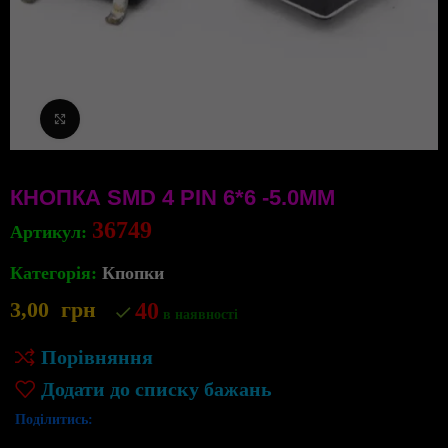
Клацніть, щоб збільшити
КНОПКА SMD 4 PIN 6*6 -5.0MM
36749
Артикул:
Категорія:
Кпопки
3,00
грн
40
в наявності
Порівняння
Додати до списку бажань
Поділитись: