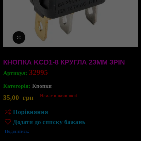
Клацніть, щоб збільшити
КНОПКА KCD1-8 КРУГЛА 23ММ 3PIN
32995
Артикул:
Категорія:
Кпопки
35,00
грн
Немає в наявності
Порівняння
Додати до списку бажань
Поділитись: