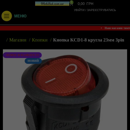
0
0,00
ГРН
УВІЙТИ / ЗАРЕЄСТРУВАТИСЬ
МЕНЮ
• Наш магазин тим
на
Магазин
Кпопки
Кнопка KCD1-8 кругла 23мм 3pin
НЕМАЄ В НАЯВНОСТІ
НОВИЙ